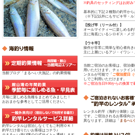
※釣具のセッティングはお好み
基本的に下記２種類の釣竿から
（※下記以外にもサビキ竿・ル
【投げ竿（リール付）】
オールマイティーに楽しめる釣
主に海底にいるシロギス・メゴ
【ウキ竿】
操作が非常に簡単な初心者向き
主に上層にいるアジ・イワシ・
当館ご宿泊のお客様は、宿泊優
用いただけます。チェックイン
当館ブログ「まるへい大漁記」の釣果情報
ンタルが可能で「
ご宿泊翌日（チ
しでご利用いただけます。
※ご宿泊当日9:00からの換算で
月毎に楽しめる魚種をまとめてみました！
おおまかな参考としてご活用ください。
レンタル釣竿（海釣り体験）は
です。ご宿泊されるお客様向け
異なります。詳細は「
まるへい
釣竿レンタルは宿泊しなくてもご利用ＯＫ！
釣竿だけ借りたいお客様はコチラ♪
※まるへい遊び隊の公式サイトへ遷移します