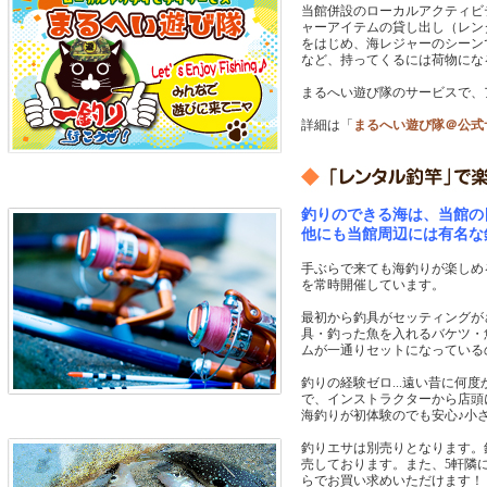
当館併設のローカルアクティビ
ャーアイテムの貸し出し（レン
をはじめ、海レジャーのシーン
など、持ってくるには荷物にな
まるへい遊び隊のサービスで、
詳細は「
まるへい遊び隊＠公式
釣りのできる海は、当館の目
他にも当館周辺には有名な
手ぶらで来ても海釣りが楽しめ
を常時開催しています。
最初から釣具がセッティングが
具・釣った魚を入れるバケツ・
ムが一通りセットになっている
釣りの経験ゼロ...遠い昔に何度
で、インストラクターから店頭
海釣りが初体験のでも安心♪小
釣りエサは別売りとなります。
売しております。また、5軒隣
らでお買い求めいただけます！