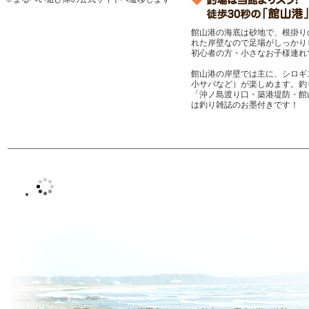
館山港の海底は砂地で、根掛り
れた岸壁なので足場がしっかり
初心者の方・小さなお子様連れ
館山港の岸壁では主に、シロギ
小サバなど）が楽しめます。釣
「沖ノ島渡り口・築港堤防・館
は釣り雑誌のお墨付きです！