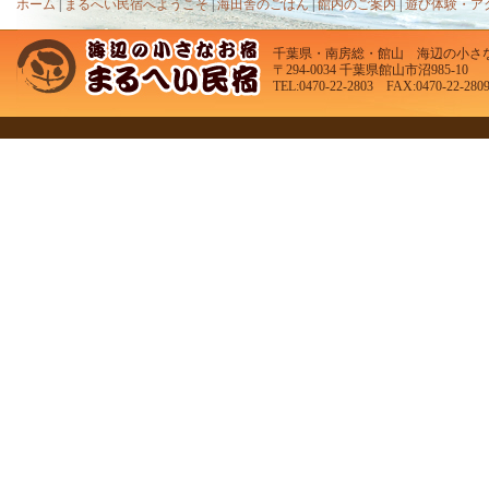
ホーム
|
まるへい民宿へようこそ
|
海田舎のごはん
|
館内のご案内
|
遊び体験・ア
千葉県・南房総・館山 海辺の小さ
〒294-0034 千葉県館山市沼985-10
TEL:0470-22-2803 FAX:0470-22-280