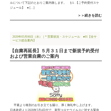
ルについて下記のとおりご案内致します。 §１.【ご予約受付スケ
ジュール】 ● […]
＞＞続きを読む
2020年05月06日（水）｜
* 営業状況・スケジュール
●01【全サ
ービス総合案内】
【自粛再延長】５月３１日まで新規予約受付
および営業自粛のご案内
平素より格別のお引き立てを賜り、厚く御礼申し上げます。
日本政府より2020年5月4日付で、新型コロナウイルスに対する緊急