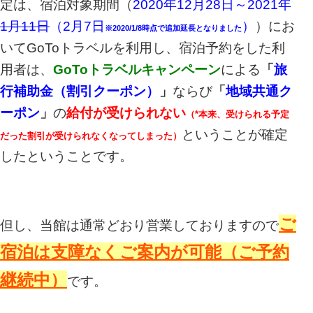
定は
、宿泊対象期間（
2020年12月28日～2021年
1月11日
（2月7日
）
）にお
※2020/1/8時点で追加延長となりました
いてGoToトラベルを利用し、宿泊予約をした利
用者は、
GoToトラベルキャンペーン
による
「
旅
行補助金（割引クーポン）
」
ならび
「
地域共通ク
ーポン
」
の
給付が受けられない
（*本来、受けられる予定
ということが確定
だった割引が受けられなくなってしまった）
したということです。
ご
但し、当館は通常どおり営業しておりますので
宿泊は支障なくご案内が可能（ご予約
継続中）
です。